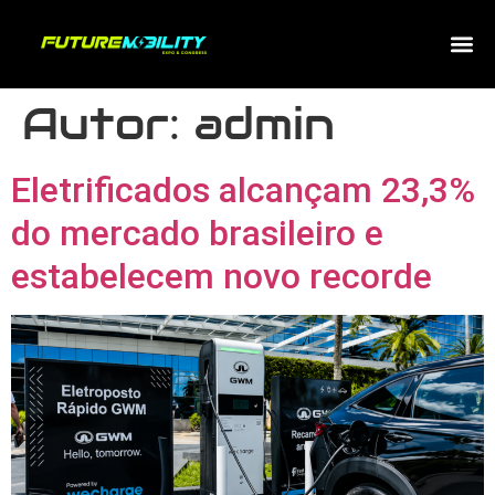
Autor:
admin
Eletrificados alcançam 23,3%
do mercado brasileiro e
estabelecem novo recorde