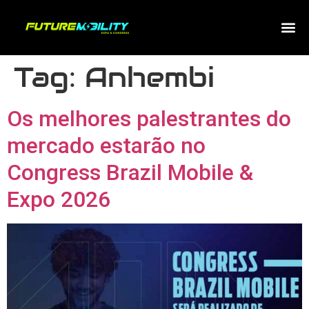
Tag:
Anhembi
Os melhores palestrantes do
mercado estarão no
Congress Brazil Mobile &
Expo 2026