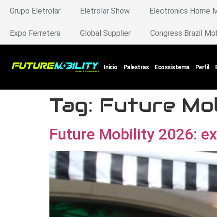
Grupo Eletrolar
Eletrolar Show
Electronics Home 
Expo Ferretera
Global Supplier
Congress Brazil Mo
Início
Palestras
Ecossistema
Perfil
Tag:
Future Mo
Future Mobility 2026: 