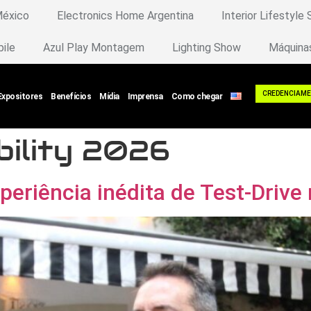
México
Electronics Home Argentina
Interior Lifestyle
bile
Azul Play Montagem
Lighting Show
Máquina
CREDENCIAM
Expositores
Benefícios
Mídia
Imprensa
Como chegar
bility 2026
experiência inédita de Test-Dr