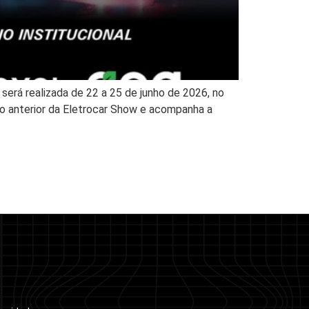
 será realizada de 22 a 25 de junho de 2026, no
ção anterior da Eletrocar Show e acompanha a