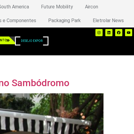
 South America
Future Mobility
Aircon
s e Componentes
Packaging Park
Eletrolar News
ENTO
DESEJO EXPOR
ive no Sambódromo