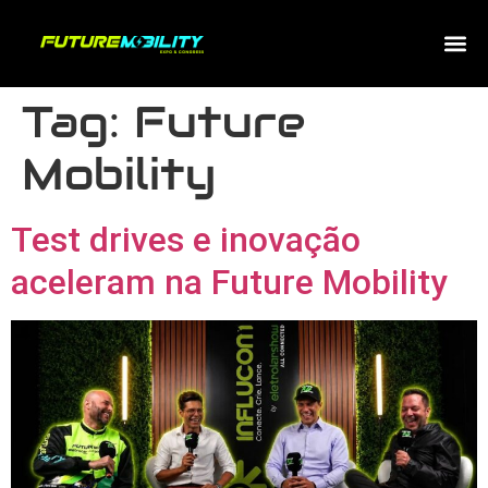
Tag:
Future
Mobility
Test drives e inovação
aceleram na Future Mobility